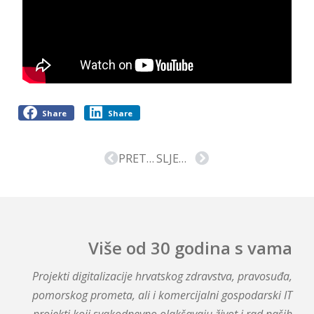
Share
Share
PRETHODNA VIJEST
SLJEDEĆA VIJEST
Više od 30 godina s vama
Projekti digitalizacije hrvatskog zdravstva, pravosuđa,
pomorskog prometa, ali i komercijalni gospodarski IT
projekti koji svakodnevno olakšavaju život i rad naših