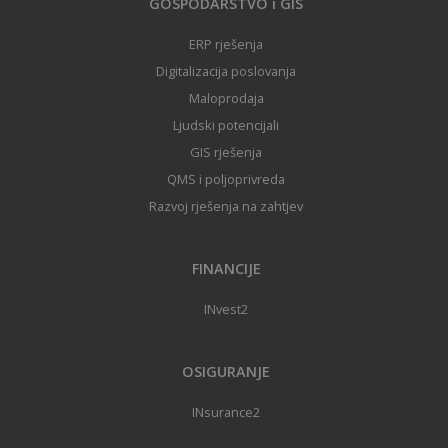
GOSPODARSTVO i GIS
ERP rješenja
Digitalizacija poslovanja
Maloprodaja
Ljudski potencijali
GIS rješenj
a
QMS i poljoprivreda
Razvoj rješenja na zahtjev
FINANCIJE
INvest2
OSIGURANJE
INsurance2