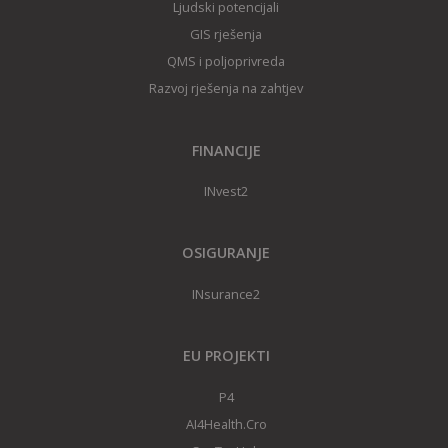
Ljudski potencijali
GIS rješenj
a
QMS i poljoprivreda
Razvoj rješenja na zahtjev
FINANCIJE
INvest2
OSIGURANJE
INsurance2
EU PROJEKTI
P4
AI4Health.Cro