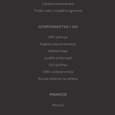
Lokalna samouprava
Tržište rada i socijalna sigurnost
GOSPODARSTVO i GIS
ERP rješenja
Digitalizacija poslovanja
Maloprodaja
Ljudski potencijali
GIS rješenj
a
QMS i poljoprivreda
Razvoj rješenja na zahtjev
FINANCIJE
INvest2