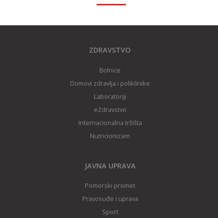
ZDRAVSTVO
Bolnice
Domovi zdravlja i poliklinike
Laboratoriji
eZdravstvo
Internacionalna tržišta
Nutricionizam
JAVNA UPRAVA
Pomorski promet
Pravosuđe i uprava
Sport