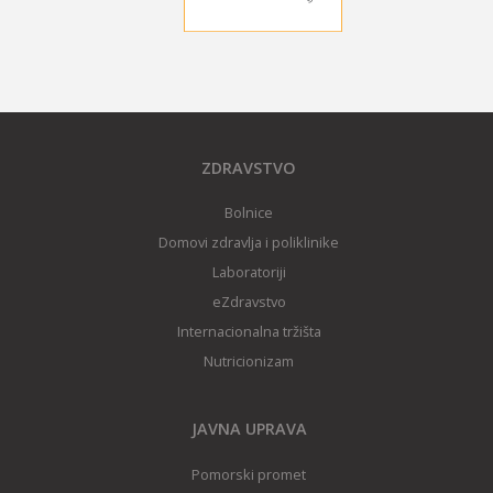
ZDRAVSTVO
Bolnice
Domovi zdravlja i poliklinike
Laboratoriji
eZdravstvo
Internacionalna tržišta
Nutricionizam
JAVNA UPRAVA
Pomorski promet