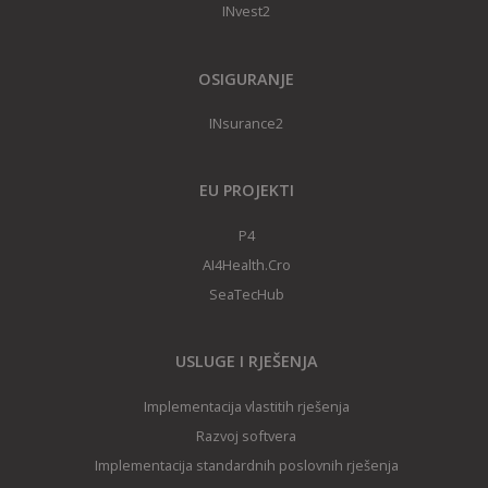
INvest2
OSIGURANJE
INsurance2
EU PROJEKTI
P4
AI4Health.Cro
SeaTecHub
USLUGE I RJEŠENJA
Implementacija vlastitih rješenja
Razvoj softvera
Implementacija standardnih poslovnih rješenja