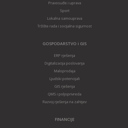
Pravosuđe i uprava
Sport
Lokalna samouprava
Tržište rada i socijalna sigurnost
GOSPODARSTVO i GIS
ERP rješenja
Digitalizacija poslovanja
Maloprodaja
Ljudski potencijali
GIS rješenj
a
QMS i poljoprivreda
Razvoj rješenja na zahtjev
FINANCIJE