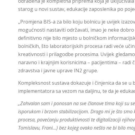
odrađena je kompletna priprema koja je uključivala
starog u novi sustav, edukacije zaposlenika po pojed
„Promjena BIS-a za bilo koju bolnicu je uvijek izazov.
mogućnosti nastaviti održavati, imao je neke dobro 
definitivno nije bilo mjesto u bolničkom informaci
bolničkih, što laboratorijskih procesa radi veće uči
kreativnosti i prilagodbe procesima. Uvijek gledam
naravno i krajnjim korisnicima – pacijentima – radi č
zdravstva i javne uprave IN2 grupe.
Kompleksnost sustava dokazuje i činjenica da se u b
implementatora sa vezom na daljinu, te da je edukac
„Zahvalan sam i ponosan na sve članove tima koji su se b
isporukom i brzom stabilizacijom. Drago mi je što smo ka
procesa, povećanju produktivnosti te digitalizaciji njih
Tomislavu, Frani…) bez kojeg ovako nešto ne bi bilo mogu