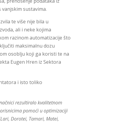
sa, prenošenje podataka iz
s vanjskim sustavima.
ila te više nije bila u
voda, ali i neke kojima
okom razinom automatizacije što
uključiti maksimalnu dozu
m osoblju koji ga koristi te na
rojekta Eugen Hren iz Sektora
atora i isto toliko
načnici rezultiralo kvalitetnom
korisnicima pomoći u optimizaciji
Lari, Dorotei, Tamari, Matei,