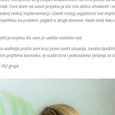
 radi. Core team na ovom projektu je bio mix dobro uhodanih i nov
ednoj velikoj implementaciji. Glavni razlog uspješnosti ove implem
 perspektivu na problem, pogled iz druge domene. Kada imaš tako 
hvatili promjenu što nam je uvelike olakšalo rad.
 voditelja prošla sam kroz puno novih situacija, izvukla tips&tr
čitim profilima korisnika, te nuditi brza i jednostavna rješenja za
e IN2 grupe