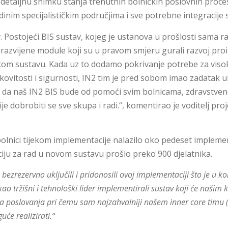
 detaljnu snimku stanja trenutnih bolničkih poslovnih proce
inim specijalističkim područjima i sve potrebne integracije 
 Postojeći BIS sustav, kojeg je ustanova u prošlosti sama razv
razvijene module koji su u pravom smjeru gurali razvoj proiz
jskom sustavu. Kada uz to dodamo pokrivanje potrebe za vis
nkovitosti i sigurnosti, IN2 tim je pred sobom imao zadatak 
o da naš IN2 BIS bude od pomoći svim bolnicama, zdravstveno
ije dobrobiti se sve skupa i radi.“, komentirao je voditelj p
olnici tijekom implementacije nalazilo oko pedeset implement
iju za rad u novom sustavu prošlo preko 900 djelatnika.
ezrezervno uključili i pridonosili ovoj implementaciji što je u ko
o tržišni i tehnološki lider implementirali sustav koji će našim 
ova poslovanja pri čemu sam najzahvalniji našem inner core timu (
će realizirati.“