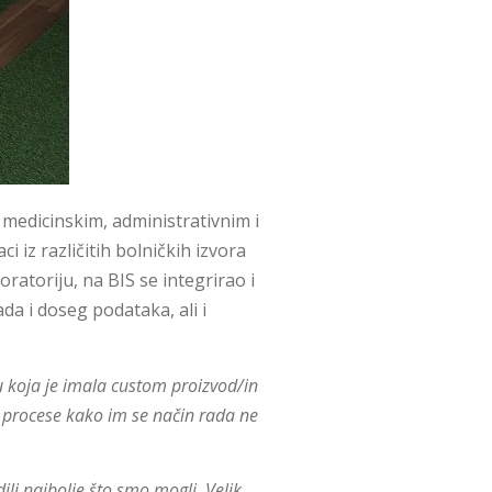
medicinskim, administrativnim i
 iz različitih bolničkih izvora
ratoriju, na BIS se integrirao i
da i doseg podataka, ali i
icu koja je imala custom proizvod/in
e procese kako im se način rada ne
ili najbolje što smo mogli. Velik