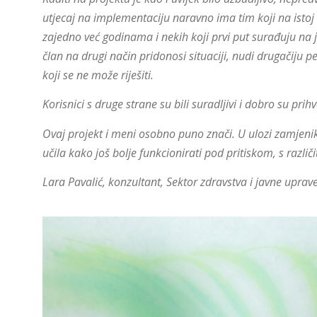
utjecaj na implementaciju naravno ima tim koji na istoj
zajedno već godinama i nekih koji prvi put surađuju na j
član na drugi način pridonosi situaciji, nudi drugačiju
koji se ne može riješiti.
Korisnici s druge strane su bili suradljivi i dobro su pri
Ovaj projekt i meni osobno puno znači. U ulozi zamjenika
učila kako još bolje funkcionirati pod pritiskom, s razli
Lara Pavalić, konzultant, Sektor zdravstva i javne uprav