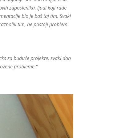
ih zaposlenika, ljudi koji rade
entacije bio je baš taj tim. Svaki
raznolik tim, ne postoji problem
icks za buduće projekte, svaki dan
 složene probleme.“