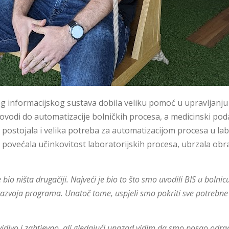
 informacijskog sustava dobila veliku pomoć u upravljanju 
vodi do automatizacije bolničkih procesa, a medicinski podaci
postojala i velika potreba za automatizacijom procesa u labo
e povećala učinkovitost laboratorijskih procesa, ubrzala obra
 bio ništa drugačiji. Najveći je bio to što smo uvodili BIS u boln
 razvoja programa. Unatoč tome, uspjeli smo pokriti sve potrebn
dvidivo i zahtjevno, ali gledajući unazad vidim da smo posao odrad