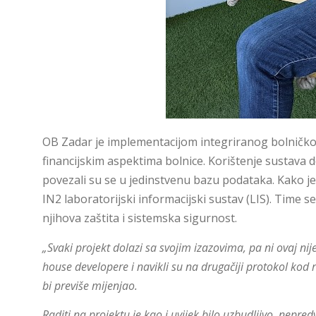
OB Zadar je implementacijom integriranog bolničkog
financijskim aspektima bolnice. Korištenje sustava do
povezali su se u jedinstvenu bazu podataka. Kako je 
IN2 laboratorijski informacijski sustav (LIS). Time s
njihova zaštita i sistemska sigurnost.
„Svaki projekt dolazi sa svojim izazovima, pa ni ovaj nije
house developere i navikli su na drugačiji protokol kod
bi previše mijenjao.
Raditi na projektu je kao i uvijek bilo uzbudljivo, nepre