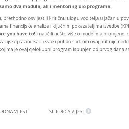
 samo dva modula, ali i mentoring dio programa.
, prethodno osvijestili kritičnu ulogu voditelja u jačanju p
ma financijske analize i ključnim pokazateljima izvedbe (KPI)
re you have to!
‘) naučili nešto više o modelima promjene,
cijskoj razini. Kao i svaki put do sad, niti ovaj put nije ne
 kojima je ovaj cjelokupni program ispunjen od prvog dana sa 
ODNA VIJEST
SLJEDEĆA VIJEST