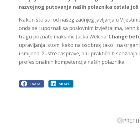
razvojnog putovanja naših polaznika ostala još
Nakon što su, od našeg zadnjeg javljanja u Vijestima
onda se i upoznali sa poslovnim izvještajima, tehnika
tragu poznate maksime Jacka Welcha ‘
Change befo
upravljanja istom, kako na osobnoj tako i na organiza
i smijeha, žustre rasprave, ali i praktičnih spoznaja
profesionalnih kompetencija naših polaznika.
Share
Share
PRETH