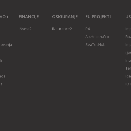
VO i
FINANCIJE
OSIGURANJE
EU PROJEKTI
US
INvest2
INsurance2
P4
Imp
AI4Health.Cro
Raz
slovanja
SeaTecHub
Imp
rje
li
Int
Teh
reda
Rje
na
IOT