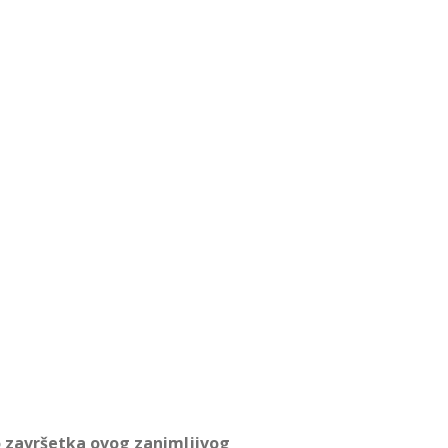
o završetka ovog zanimljivog