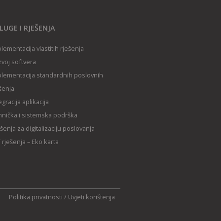
LUGE I RJEŠENJA
lementacija vlastitih rješenja
voj softvera
lementacija standardnih poslovnih
šenja
egracija aplikacija
nička i sistemska podrška
šenja za digitalizaciju poslovanja
 rješenja – Eko karta
Politika privatnosti
/
Uvjeti korištenja