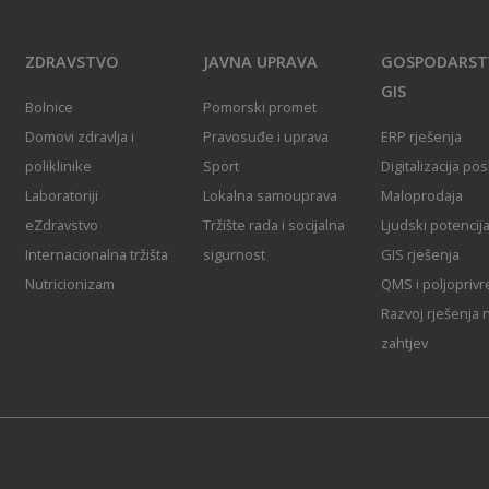
ZDRAVSTVO
JAVNA UPRAVA
GOSPODARST
GIS
Bolnice
Pomorski promet
Domovi zdravlja i
Pravosuđe i uprava
ERP rješenja
poliklinike
Sport
Digitalizacija po
Laboratoriji
Lokalna samouprava
Maloprodaja
eZdravstvo
Tržište rada i socijalna
Ljudski potencija
Internacionalna tržišta
sigurnost
GIS rješenj
a
Nutricionizam
QMS i poljopriv
Razvoj rješenja 
zahtjev