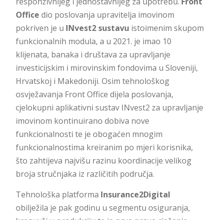
responzivnijeg i jednostavnijeg za upotrebu.
Front
Office
dio poslovanja upravitelja imovinom
pokriven je u
INvest2 sustavu
istoimenim skupom
funkcionalnih modula, a u 2021. je imao 10
klijenata, banaka i društava za upravljanje
investicijskim i mirovinskim fondovima u Sloveniji,
Hrvatskoj i Makedoniji. Osim tehnološkog
osvježavanja Front Office dijela poslovanja,
cjelokupni aplikativni sustav INvest2 za upravljanje
imovinom kontinuirano dobiva nove
funkcionalnosti te je obogaćen mnogim
funkcionalnostima kreiranim po mjeri korisnika,
što zahtijeva najvišu razinu koordinacije velikog
broja stručnjaka iz različitih područja.
Tehnološka platforma
Insurance2Digital
obilježila je pak godinu u segmentu osiguranja,