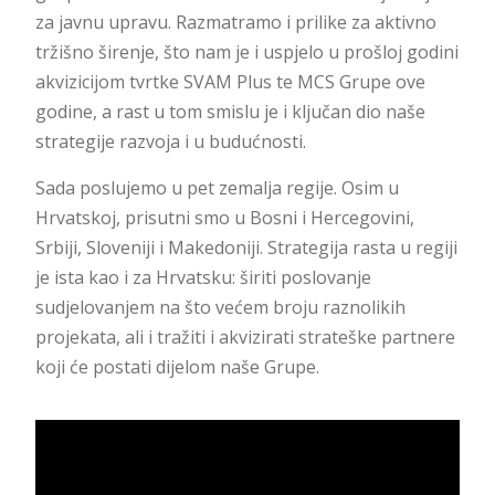
za javnu upravu. Razmatramo i prilike za aktivno
tržišno širenje, što nam je i uspjelo u prošloj godini
akvizicijom tvrtke SVAM Plus te MCS Grupe ove
godine, a rast u tom smislu je i ključan dio naše
strategije razvoja i u budućnosti.
Sada poslujemo u pet zemalja regije. Osim u
Hrvatskoj, prisutni smo u Bosni i Hercegovini,
Srbiji, Sloveniji i Makedoniji. Strategija rasta u regiji
je ista kao i za Hrvatsku: širiti poslovanje
sudjelovanjem na što većem broju raznolikih
projekata, ali i tražiti i akvizirati strateške partnere
koji će postati dijelom naše Grupe.