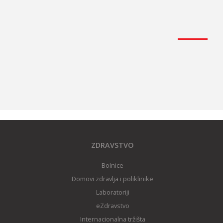
ZDRAVSTVO
Bolnice
Domovi zdravlja i poliklinike
Laboratoriji
eZdravstvo
Internacionalna tržišta