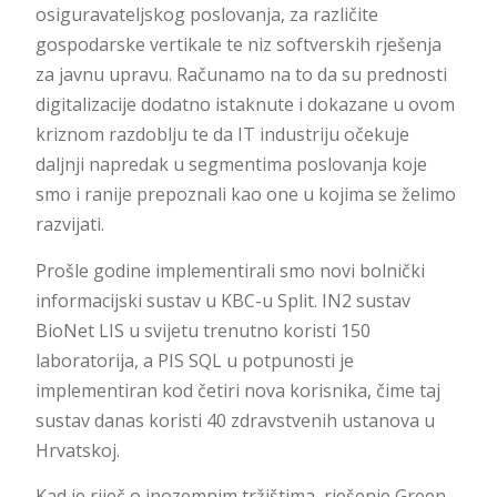
osiguravateljskog poslovanja, za različite
gospodarske vertikale te niz softverskih rješenja
za javnu upravu. Računamo na to da su prednosti
digitalizacije dodatno istaknute i dokazane u ovom
kriznom razdoblju te da IT industriju očekuje
daljnji napredak u segmentima poslovanja koje
smo i ranije prepoznali kao one u kojima se želimo
razvijati.
Prošle godine implementirali smo novi bolnički
informacijski sustav u KBC-u Split. IN2 sustav
BioNet LIS u svijetu trenutno koristi 150
laboratorija, a PIS SQL u potpunosti je
implementiran kod četiri nova korisnika, čime taj
sustav danas koristi 40 zdravstvenih ustanova u
Hrvatskoj.
Kad je riječ o inozemnim tržištima, rješenje Green