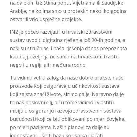
na dalekim tržištima poput Vijetnama ili Saudijske
Arabije, na kojima smo u proteklih nekoliko godina
ostvarili vrlo uspješne projekte.
IN2 je počeo razvijati i u hrvatski zdravstveni
sustav uvoditi digitalna rješenja još 90-ih godina, a
naši su stručnjaci i naša rješenja danas prepoznata
kao najpoželjnija ne samo na hrvatskom tržištu,
nego i u regiji, ali i međunarodno.
Tu vidimo veliki zalog da naše dobre prakse, naše
proizvode koji osiguravaju učinkovitost sustava
koji zaista znači živote, širimo dalje. Naravno da je
to naš poslovni cilj, ali u tome vidimo i vlastitu
misiju u osiguranju razvoja zdravstvenih sustava
budućnosti koji će biti oblikovani po mjeri čovjeka,
po mjeri pacijenta. Naših planovi za dalje su
jednostavni – širiti bazu korisnika i jačati