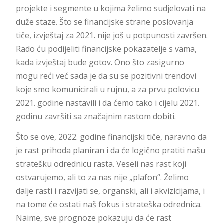
projekte i segmente u kojima želimo sudjelovati na
duže staze. Što se financijske strane poslovanja
tiče, izvještaj za 2021. nije još u potpunosti završen.
Rado ću podijeliti financijske pokazatelje s vama,
kada izvještaj bude gotov. Ono što zasigurno
mogu reći već sada je da su se pozitivni trendovi
koje smo komunicirali u rujnu, a za prvu polovicu
2021. godine nastavili i da ćemo tako i cijelu 2021.
godinu završiti sa značajnim rastom dobiti.
Što se ove, 2022. godine financijski tiče, naravno da
je rast prihoda planiran i da će logično pratiti našu
stratešku odrednicu rasta. Veseli nas rast koji
ostvarujemo, ali to za nas nije „plafon“. Želimo
dalje rasti i razvijati se, organski, ali i akvizicijama, i
na tome će ostati naš fokus i strateška odrednica.
Naime, sve prognoze pokazuju da će rast