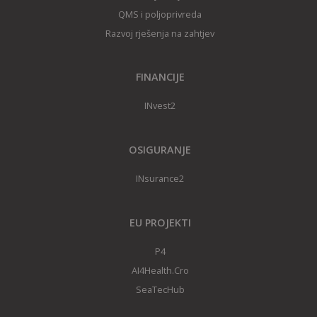
QMS i poljoprivreda
Razvoj rješenja na zahtjev
FINANCIJE
INvest2
OSIGURANJE
INsurance2
EU PROJEKTI
P4
AI4Health.Cro
SeaTecHub