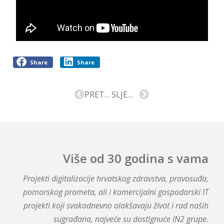
Share
Share
PRETHODNA VIJEST
SLJEDEĆA VIJEST
Više od 30 godina s vama
Projekti digitalizacije hrvatskog zdravstva, pravosuđa,
pomorskog prometa, ali i komercijalni gospodarski IT
projekti koji svakodnevno olakšavaju život i rad naših
sugrađana, najveće su dostignuće IN2 grupe.