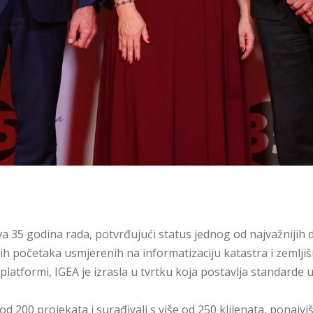
a 35 godina rada, potvrđujući status jednog od najvažnijih 
h početaka usmjerenih na informatizaciju katastra i zemljiš
latformi, IGEA je izrasla u tvrtku koja postavlja standarde u
 od 200 projekata i surađivali s više od 250 klijenata, ponajviš