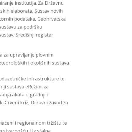
iranje institucija. Za Državnu
skih elaborata, Sustav novih
ostornih podataka, Geohrvatska
 sustavu za podršku
sustav, Središnji registar
a za upravljanje plovnim
eteoroloških i okolišnih sustava
poduzetničke infrastrukture te
nji sustava eRežimi za
anja akata o gradnji i
i Crveni križ, Državni zavod za
omaćem i regionalnom tržištu te
m stvarnošću. Uz stalna