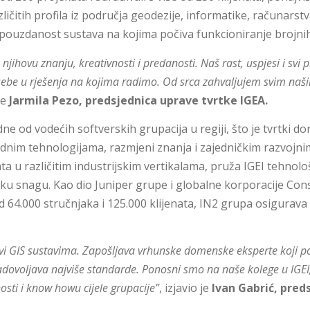
zličitih profila iz područja geodezije, informatike, računarst
 i pouzdanost sustava na kojima počiva funkcioniranje brojnih 
jihovu znanju, kreativnosti i predanosti. Naš rast, uspjesi i svi pr
sebe u rješenja na kojima radimo. Od srca zahvaljujem svim naš
 je
Jarmila Pezo, predsjednica uprave tvrtke IGEA.
e od vodećih softverskih grupacija u regiji, što je tvrtki don
ednim tehnologijama, razmjeni znanja i zajedničkim razvojn
nata u različitim industrijskim vertikalama, pruža IGEI tehnol
jsku snagu. Kao dio Juniper grupe i globalne korporacije Cons
d 64.000 stručnjaka i 125.000 klijenata, IN2 grupa osigurava č
bavi GIS sustavima. Zapošljava vrhunske domenske eksperte koji po
zadovoljava najviše standarde. Ponosni smo na naše kolege u IGEI
nosti i know howu cijele grupacije”
, izjavio je
Ivan Gabrić, pred