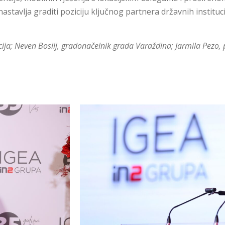
astavlja graditi poziciju ključnog partnera državnih instituci
ija; Neven Bosilj, gradonačelnik grada Varaždina; Jarmila Pezo, 