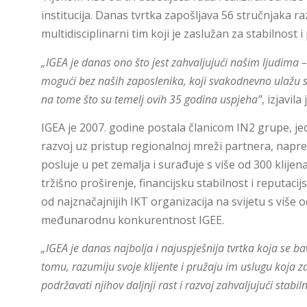
institucija. Danas tvrtka zapošljava 56 stručnjaka ra
multidisciplinarni tim koji je zaslužan za stabilnost
„IGEA je danas ono što jest zahvaljujući našim ljudima – n
mogući bez naših zaposlenika, koji svakodnevno ulažu 
na tome što su temelj ovih 35 godina uspjeha”
, izjavila
IGEA je 2007. godine postala članicom IN2 grupe, jedn
razvoj uz pristup regionalnoj mreži partnera, napr
posluje u pet zemalja i surađuje s više od 300 klije
tržišno proširenje, financijsku stabilnost i reputaci
od najznačajnijih IKT organizacija na svijetu s više o
međunarodnu konkurentnost IGEE.
„IGEA je danas najbolja i najuspješnija tvrtka koja se 
tomu, razumiju svoje klijente i pružaju im uslugu koja 
podržavati njihov daljnji rast i razvoj zahvaljujući stabil