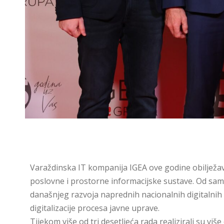
Varaždinska IT kompanija IGEA ove godine obilježav
poslovne i prostorne informacijske sustave. Od sami
današnjeg razvoja naprednih nacionalnih digitalnih p
digitalizacije procesa javne uprave.
Tijekom više od tri desetljeća rada realizirali su više