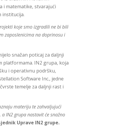
va i matematike, stvarajući
institucija.
ojekti koje smo izgradili ne bi bili
im zaposlenicima na doprinosu i
ijelo snažan poticaj za daljnji
im platformama. IN2 grupa, koja
ošku i operativnu podršku,
tellation Software Inc., jedne
vrste temelje za daljnji rast i
znaju materiju te zahvaljujući
, a IN2 grupa nastavit će snažno
sjednik Uprave IN2 grupe.