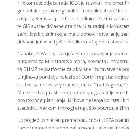
Tijekom desetljeća rada IGEA je razvila i implementir
geodetsku upravu izgradili su nekoliko strateških n
izmjera, Registar prostornih jedinica, Sustav kata
te GIS sustav državne granice. U suradnji s Minista
zemljišnoknjižnim odjelima u obnovi i otvaranju zemlji
državne imovine i još nekoliko značajnih sustava z
Nadalje, IGEA stoji iza rješenja za upravljanje po
putovima za Ministarstvo mora, prometa i infrastrukt
za DHMZ te platforme za okolišne i zdravstvene pod
U njihovu portfelju nalazi se i Obrtni registar koji 
sustavi za upravljanje imovinom za Grad Zagreb, Gr
Ministarstvo prostornog uređenja, graditeljstva i dr
prostornog planiranja. Njihova rješenja koriste i b
statistiku, Varkom i mnogi drugi, što potvrđuje šir
Uz pogled usmjeren prema budućnosti, IGEA planira d
razvoj naprednih tehnologija poput umjetne intelige