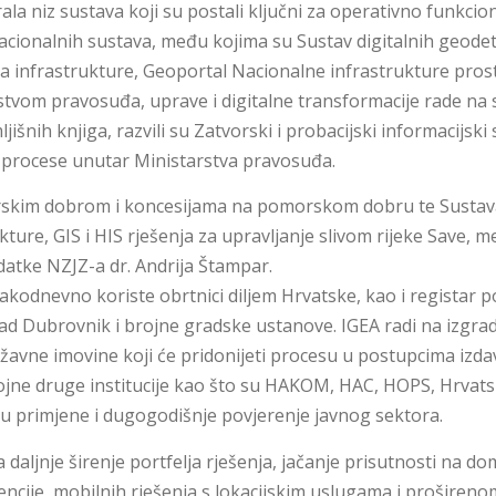
ala niz sustava koji su postali ključni za operativno funkcion
acionalnih sustava, među kojima su Sustav digitalnih geodet
stra infrastrukture, Geoportal Nacionalne infrastrukture pr
rstvom pravosuđa, uprave i digitalne transformacije rade na
šnih knjiga, razvili su Zatvorski i probacijski informacijski 
a procese unutar Ministarstva pravosuđa.
morskim dobrom i koncesijama na pomorskom dobru te Sustav
ure, GIS i HIS rješenja za upravljanje slivom rijeke Save, m
atke NZJZ-a dr. Andrija Štampar.
svakodnevno koriste obrtnici diljem Hrvatske, kao i registar 
ad Dubrovnik i brojne gradske ustanove. IGEA radi na izgrad
žavne imovine koji će pridonijeti procesu u postupcima izdav
rojne druge institucije kao što su HAKOM, HAC, HOPS, Hrvatsk
inu primjene i dugogodišnje povjerenje javnog sektora.
aljnje širenje portfelja rješenja, jačanje prisutnosti na d
ncije, mobilnih rješenja s lokacijskim uslugama i prošireno