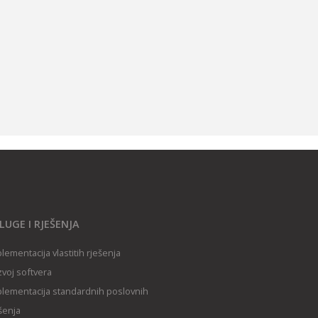
LUGE I RJEŠENJA
lementacija vlastitih rješenja
voj softvera
lementacija standardnih poslovnih
šenja