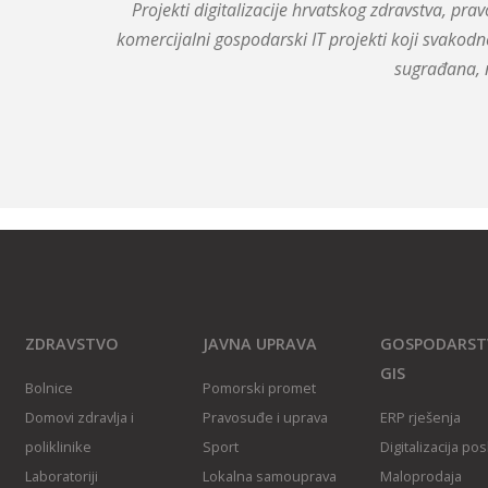
Projekti digitalizacije hrvatskog zdravstva, pr
komercijalni gospodarski IT projekti koji svakodn
sugrađana, 
ZDRAVSTVO
JAVNA UPRAVA
GOSPODARST
GIS
Bolnice
Pomorski promet
Domovi zdravlja i
Pravosuđe i uprava
ERP rješenja
poliklinike
Sport
Digitalizacija po
Laboratoriji
Lokalna samouprava
Maloprodaja