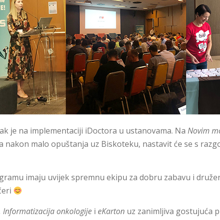
ak je na implementaciji iDoctora u ustanovama. Na
Novim m
u, a nakon malo opuštanja uz Biskoteku, nastavit će se s ra
amu imaju uvijek spremnu ekipu za dobru zabavu i druženje
čeri
, Informatizacija onkologije
i
eKarton
uz zanimljiva gostujuća p