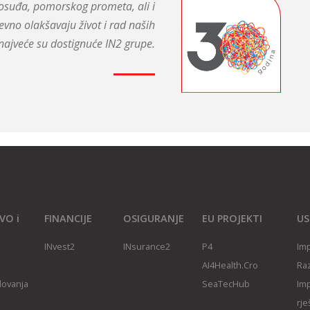
avosuđa, pomorskog prometa, ali i
evno olakšavaju život i rad naših
najveće su dostignuće IN2 grupe.
VO i
FINANCIJE
OSIGURANJE
EU PROJEKTI
US
INvest2
INsurance2
P4
Imp
AI4Health.Cro
Raz
slovanja
SeaTecHub
Imp
rje