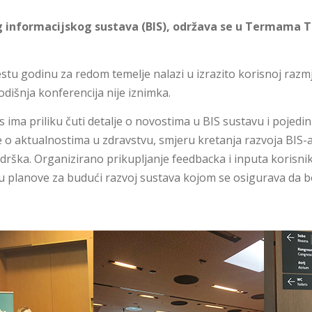
g informacijskog sustava (BIS), održava se u Termama Tuh
stu godinu za redom temelje nalazi u izrazito korisnoj razmje
dišnja konferencija nije iznimka.
s ima priliku čuti detalje o novostima u BIS sustavu i pojed
 aktualnostima u zdravstvu, smjeru kretanja razvoja BIS-a 
odrška. Organizirano prikupljanje feedbacka i inputa koris
a u planove za budući razvoj sustava kojom se osigurava da bo