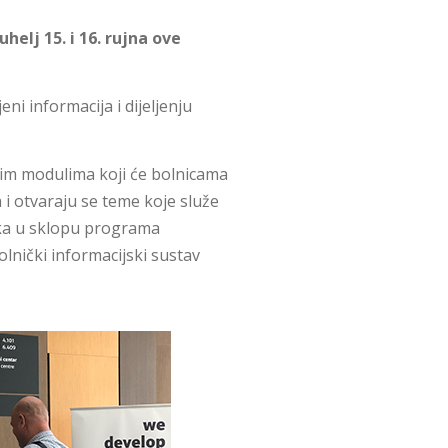
elj 15. i 16. rujna ove
ni informacija i dijeljenju
inim modulima koji će bolnicama
i otvaraju se teme koje služe
nika u sklopu programa
lnički informacijski sustav