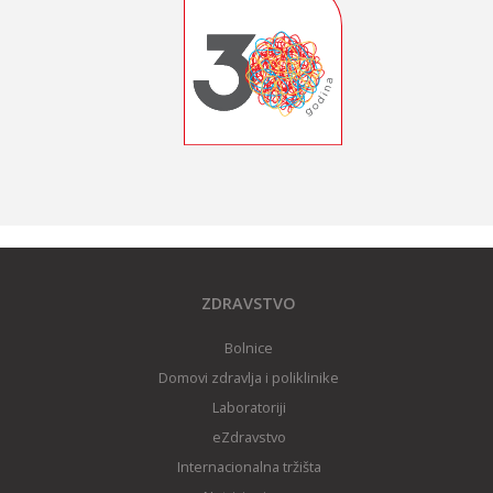
ZDRAVSTVO
Bolnice
Domovi zdravlja i poliklinike
Laboratoriji
eZdravstvo
Internacionalna tržišta