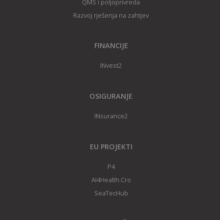
QMS i poljoprivreda
Razvoj rješenja na zahtjev
FINANCIJE
INvest2
OSIGURANJE
INsurance2
EU PROJEKTI
P4
AI4Health.Cro
SeaTecHub